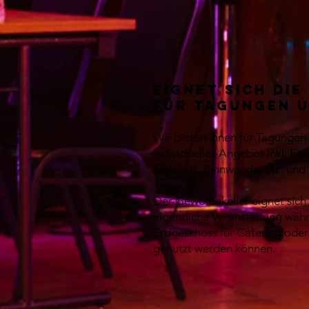
Eignet sich di
für Tagungen u
Wir bieten Ihnen für Tagungen
individuelles Angebot inkl. E
Flipchart, Pinnwände, etc. und
Der Gewölbekeller eignet sich
eigentliche Veranstaltung wäh
Erdgeschoss für Catering ode
genutzt werden können.