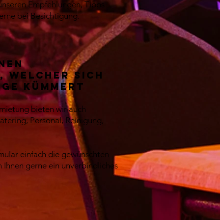
t unseren Empfehlungen, Tipps
erne bei Besichtigung.
inen
, welcher sich
nge kümmert
ietung bieten wir auch
atering, Personal, Reinigung,
ular einfach die gewünschten
n Ihnen gerne ein unverbindliches