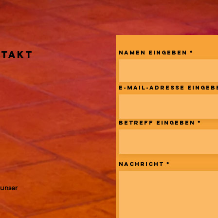
NTAKT
Namen eingeben
E-Mail-Adresse eingeb
Betreff eingeben
Nachricht
 unser