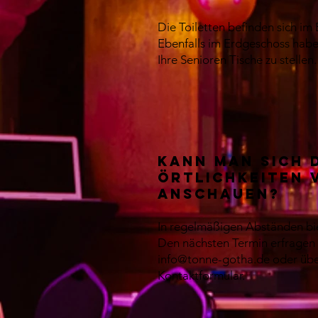
Die Toiletten befinden sich im
Ebenfalls im Erdgeschoss habe
Ihre Senioren Tische zu stellen.
Kann man sich 
Örtlichkeiten 
anschauen?
In regelmäßigen Abständen bie
Den nächsten Termin erfragen S
info@tonne-gotha.de oder übe
Kontaktformular.