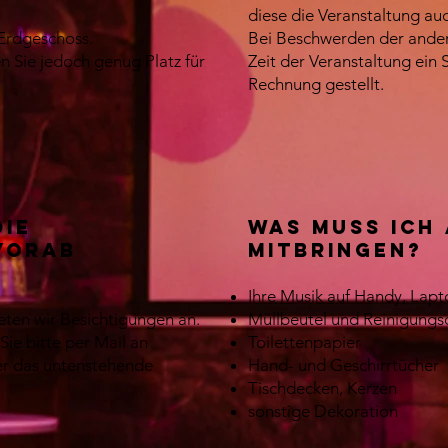
diese die Veranstaltung au
 Erdgeschoss.
Bei Beschwerden der ander
n Sie jedoch genug Platz für
Zeit der Veranstaltung ein S
Rechnung gestellt.
die
Was muss ich 
vorab
mitbringen?
Ihre Musik auf Handy, Lapt
ten wir Besichtigungen an.
Müllbeutel und Reinigung
ie bitte per Mail an
Toilettenpapier
r das untenstehende
Hand- und Geschirrtücher
Tischdecken, Kerzen
sonstige Dekoration