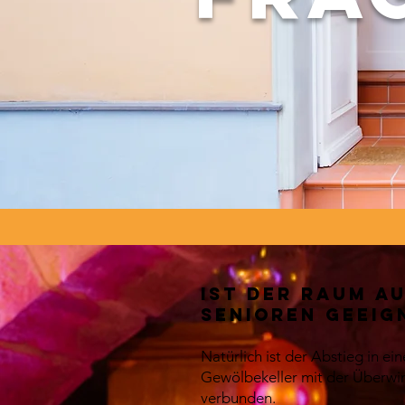
Ist der Raum a
Senioren geeig
Natürlich ist der Abstieg in ei
Gewölbekeller mit der Überwin
verbunden.