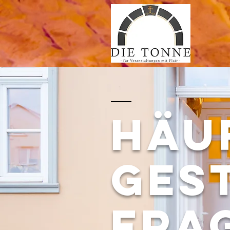
Häu
ges
Fra