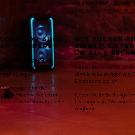
Eine ausführliche Liste mi
und Tricks übergeben wir g
e Location auch
Wir suchen e
nd Seminare?
Dienstleister
um alle Bela
 und Seminare gerne ein
quipment wie Beamer,
Neben der reinen Raumverm
 Verpflegung an.
sämtliche Leistungen wie C
Dekoration, etc. an.
 hervorragend für die
rend die Räumlichkeiten im
Geben Sie im Buchungsform
r auch als Workshop-Bereiche
Leistungen an. Wir erstelle
Angbeot.